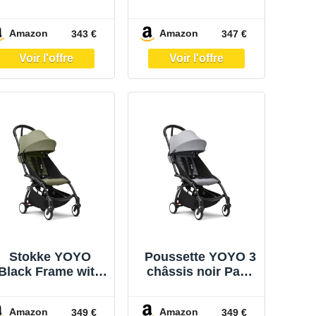
YOYO 6+ Color
6+ Ginger – Stokke
Pack (Black)
Amazon
Amazon
343 €
347 €
Stokke YOYO
Poussette YOYO 3
Black Frame with
châssis noir Pack
YOYO 6+ Color
6+ Stone – Stokke
Pack (Olive)
Amazon
Amazon
349 €
349 €