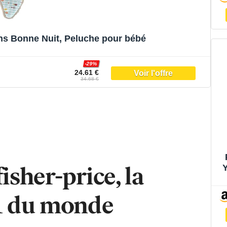
ins Bonne Nuit, Peluche pour bébé
-29%
24.61 €
34.68 €
isher-price, la
c
 1 du monde