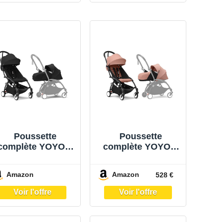
Compatible
Compatible
bagage cabine
bagage cabine
Poussette
Poussette
complète YOYO 3
complète YOYO 3
châssis noir Pack
châssis noir Pack
0+ et 6+ Noir –
0+ et 6+ Ginger –
Amazon
Amazon
528 €
Stokke
Stokke