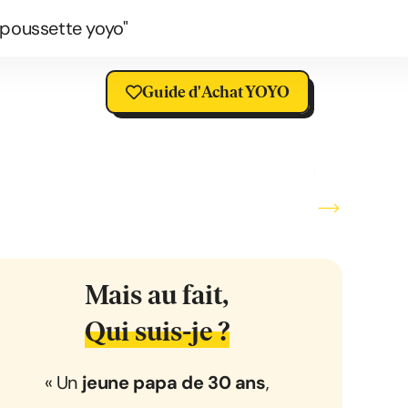
 poussette yoyo"
Guide d'Achat YOYO
Planche
Mais au fait,
Qui suis-je ?
« Un
jeune papa de 30 ans
,