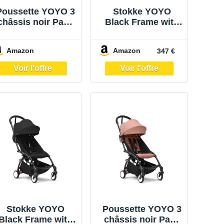
Poussette YOYO 3
Stokke YOYO
châssis noir Pack
Black Frame with
+ Bleu Air France
YOYO 6+ Color
– Stokke
Pack (Aqua)
Amazon
Amazon
347 €
Stokke YOYO
Poussette YOYO 3
Black Frame with
châssis noir Pack