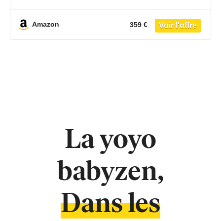
facile, légère et compacte – Compatible
bagage cabine
Amazon
359 €
La yoyo
babyzen,
Dans les